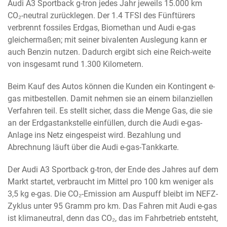
Audi A3 Sportback g-tron jedes Jahr jeweils 15.000 km
CO₂-neutral zurücklegen. Der 1.4 TFSI des Fünftürers
verbrennt fossiles Erdgas, Biomethan und Audi e-gas
gleichermaßen; mit seiner bivalenten Auslegung kann er
auch Benzin nutzen. Dadurch ergibt sich eine Reich-weite
von insgesamt rund 1.300 Kilometern.
Beim Kauf des Autos können die Kunden ein Kontingent e-
gas mitbestellen. Damit nehmen sie an einem bilanziellen
Verfahren teil. Es stellt sicher, dass die Menge Gas, die sie
an der Erdgastankstelle einfüllen, durch die Audi e-gas-
Anlage ins Netz eingespeist wird. Bezahlung und
Abrechnung läuft über die Audi e-gas-Tankkarte.
Der Audi A3 Sportback g-tron, der Ende des Jahres auf dem
Markt startet, verbraucht im Mittel pro 100 km weniger als
3,5 kg e-gas. Die CO₂-Emission am Auspuff bleibt im NEFZ-
Zyklus unter 95 Gramm pro km. Das Fahren mit Audi e-gas
ist klimaneutral, denn das CO₂, das im Fahrbetrieb entsteht,