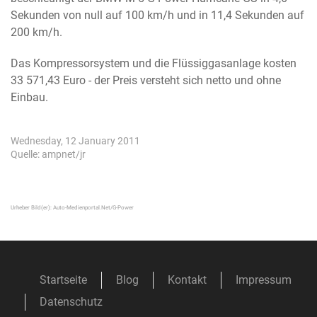
Sekunden von null auf 100 km/h und in 11,4 Sekunden auf
200 km/h.
Das Kompressorsystem und die Flüssiggasanlage kosten
33 571,43 Euro - der Preis versteht sich netto und ohne
Einbau.
Wednesday, 12 January 2011
Quelle: ampnet/jr
Urheber Bild(er):
Auto-Medienportal.Net/G-Power
Startseite
Blog
Kontakt
Impressum
Datenschutz